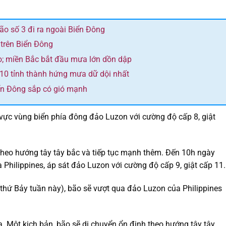
bão số 3 đi ra ngoài Biển Đông
 trên Biển Đông
o; miền Bắc bắt đầu mưa lớn dồn dập
 10 tỉnh thành hứng mưa dữ dội nhất
ển Đông sắp có gió mạnh
vực vùng biển phía đông đảo Luzon với cường độ cấp 8, giật
theo hướng tây tây bắc và tiếp tục mạnh thêm. Đến 10h ngày
 Philippines, áp sát đảo Luzon với cường độ cấp 9, giật cấp 11.
hứ Bảy tuần này), bão sẽ vượt qua đảo Luzon của Philippines
a. Một kịch bản, bão sẽ di chuyển ổn định theo hướng tây tây