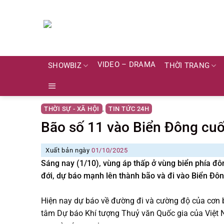
Skip
to
content
VIDEO – DRAMA
SHOWBIZ
THỜI TRANG
THỜI SỰ - XÃ HỘI
TIN TỨC 24H
,
Bão số 11 vào Biển Đông cuố
Xuất bản ngày
01/10/2025
Sáng nay (1/10), vùng áp thấp ở vùng biển phía đô
đới, dự báo mạnh lên thành bão và đi vào Biển Đông
Hiện nay dự báo về đường đi và cường độ của cơn b
tâm Dự báo Khí tượng Thuỷ văn Quốc gia của Việt 