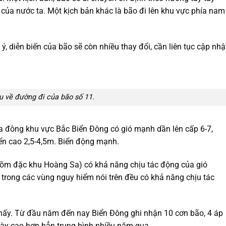
của nước ta. Một kịch bản khác là bão đi lên khu vực phía nam
 diễn biến của bão sẽ còn nhiều thay đổi, cần liên tục cập nhậ
 về đường đi của bão số 11.
a đông khu vực Bắc Biển Đông có gió mạnh dần lên cấp 6-7,
ển cao 2,5-4,5m. Biển động mạnh.
ồm đặc khu Hoàng Sa) có khả năng chịu tác động của gió
 trong các vùng nguy hiểm nói trên đều có khả năng chịu tác
hấy. Từ đầu năm đến nay Biển Đông ghi nhận 10 cơn bão, 4 áp
này cao hơn hẳn trung bình nhiều năm qua.