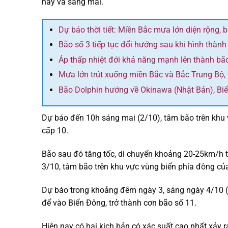
nay và sáng mai.
Dự báo thời tiết: Miền Bắc mưa lớn diện rộng, 
Bão số 3 tiếp tục đổi hướng sau khi hình thành
Áp thấp nhiệt đới khả năng mạnh lên thành bã
Mưa lớn trút xuống miền Bắc và Bắc Trung Bộ,
Bão Dolphin hướng về Okinawa (Nhật Bản), Bi
Dự báo đến 10h sáng mai (2/10), tâm bão trên khu 
cấp 10.
Bão sau đó tăng tốc, di chuyển khoảng 20-25km/h 
3/10, tâm bão trên khu vực vùng biển phía đông của
Dự báo trong khoảng đêm ngày 3, sáng ngày 4/10 (t
để vào Biển Đông, trở thành cơn bão số 11.
Hiện nay có hai kịch bản có xác suất cao nhất xảy r