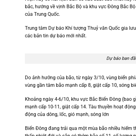
bắc, hướng về vịnh Bắc Bộ và khu vực Đông Bắc Bộ 
của Trung Quốc.
Trung tâm Dự báo Khí tượng Thuỷ văn Quốc gia lưu ý,
các bản tin dự báo mới nhất.
Dự báo ban đầu
Do ảnh hưởng của bão, từ ngày 3/10, vùng biển phí
vùng gần tâm bão mạnh cấp 8, giật cấp 10, sóng bi
Khoảng ngày 4-6/10, khu vực Bắc Biển Đông (bao g
mạnh cấp 10-11, giật cấp 14. Tàu thuyền hoạt động
động của dông, lốc, gió mạnh, sóng lớn
Biển Đông đang trải qua một mùa bão nhiều hiếm t
thấp nhiệt đới và sắp có thêm bão số 11, số lượng 