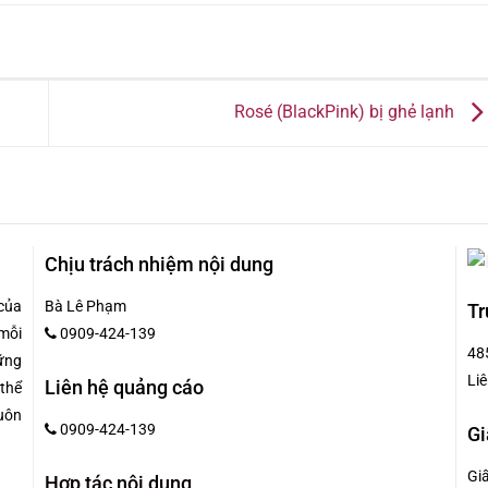
Rosé (BlackPink) bị ghẻ lạnh
Chịu trách nhiệm nội dung
của
Bà Lê Phạm
Tr
mỗi
0909-424-139
48
hững
Liê
Liên hệ quảng cáo
 thể
uôn
0909-424-139
Gi
Gi
Hợp tác nội dung