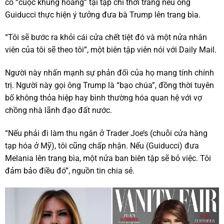
có “cuộc khủng hoảng” tại tạp chí thời trang nếu ông
Guiducci thực hiện ý tưởng đưa bà Trump lên trang bìa.
“Tôi sẽ bước ra khỏi cái cửa chết tiệt đó và một nửa nhân
viên của tôi sẽ theo tôi”, một biên tập viên nói với Daily Mail.
Người này nhấn mạnh sự phản đối của họ mang tính chính
trị. Người này gọi ông Trump là “bạo chúa”, đồng thời tuyên
bố không thỏa hiệp hay bình thường hóa quan hệ với vợ
chồng nhà lãnh đạo đất nước.
“Nếu phải đi làm thu ngân ở Trader Joe’s (chuỗi cửa hàng
tạp hóa ở Mỹ), tôi cũng chấp nhận. Nếu (Guiducci) đưa
Melania lên trang bìa, một nửa ban biên tập sẽ bỏ việc. Tôi
đảm bảo điều đó”, nguồn tin chia sẻ.