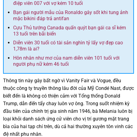
điệp viên 007 với vợ kém 10 tuổi
Bạn gái người mẫu của Ronaldo gây sốt khi tung ảnh
mặc bikini đáp trả antifan
Cựu Thủ tướng Canada quấn quýt bạn gái ca sĩ kém
13 tuổi trên bãi biển
Diễn viên 30 tuổi có tài sản nghìn tỷ lấy vợ đẹp cao
1,78m là ai?
Hôn nhân như mơ của nam diễn viên 101 tuổi với
người phụ nữ kém 46 tuổi
Thông tin này gây bất ngờ vì Vanity Fair và Vogue, đều
thuộc công ty truyền thông lâu đời của Mỹ Condé Nast, được
biết đến là không có thiện cảm với Tổng thống Donald
Trump, dẫn đến tẩy chay luôn vợ ông. Trong suốt nhiệm kỳ
đầu tiên của chính trị gia sinh năm 1946, bà Melania luôn bị
loại khỏi danh sách ứng cử viên cho vị trí gương mặt trang
bìa của hai tạp chí trên, dù cả hai thường xuyên tôn vinh các
đệ nhất phu nhân.