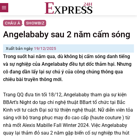
Skip
to
content
CHÂU Á
SHOWBIZ
,
Angelababy sau 2 năm cấm sóng
Xuất bản ngày
19/12/2025
Trong suốt hai năm qua, dù không bị cấm sóng danh tiếng
và sự nghiệp của Angelababy đều tụt dốc thảm hại. Nhưng
cô đang dần lấy lại sự chú ý của công chúng thông qua
chiêu bài truyền thông mới.
Trang QQ đưa tin tối 18/12, Angelababy tham gia sự kiện
BBArt’s Night do tạp chí nghệ thuật BBart tổ chức tại Bắc
Kinh với tư cách Đại sứ từ thiện nghệ thuật. Nữ diễn viên tỏa
sáng với bộ trang phục may đo cao cấp (haute couture ) từ
nhà mốt Alexis Mabille Fall Winter 2024. Việc Angelababy
quay lại thảm đỏ sau 2 năm gặp biến cố sự nghiệp thu hút