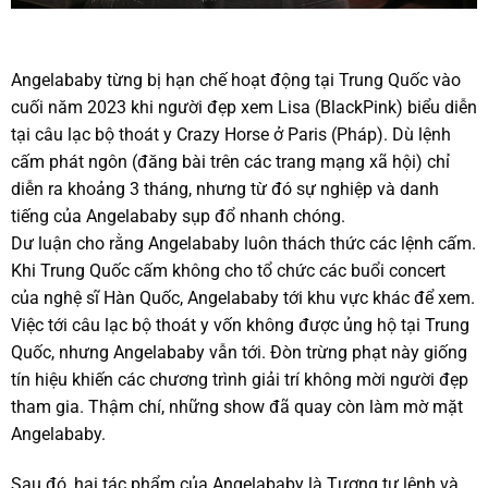
Angelababy từng bị hạn chế hoạt động tại Trung Quốc vào
cuối năm 2023 khi người đẹp xem Lisa (BlackPink) biểu diễn
tại câu lạc bộ thoát y Crazy Horse ở Paris (Pháp). Dù lệnh
cấm phát ngôn (đăng bài trên các trang mạng xã hội) chỉ
diễn ra khoảng 3 tháng, nhưng từ đó sự nghiệp và danh
tiếng của Angelababy sụp đổ nhanh chóng.
Dư luận cho rằng Angelababy luôn thách thức các lệnh cấm.
Khi Trung Quốc cấm không cho tổ chức các buổi concert
của nghệ sĩ Hàn Quốc, Angelababy tới khu vực khác để xem.
Việc tới câu lạc bộ thoát y vốn không được ủng hộ tại Trung
Quốc, nhưng Angelababy vẫn tới. Đòn trừng phạt này giống
tín hiệu khiến các chương trình giải trí không mời người đẹp
tham gia. Thậm chí, những show đã quay còn làm mờ mặt
Angelababy.
Sau đó, hai tác phẩm của Angelababy là Tương tư lệnh và