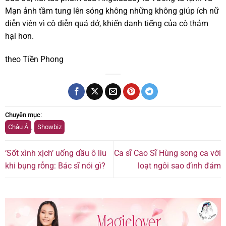
Mạn ảnh tầm tung lên sóng không những không giúp ích nữ
diễn viên vì cô diễn quá dở, khiến danh tiếng của cô thảm
hại hơn.
theo Tiền Phong
Chuyên mục
:
Châu Á
,
Showbiz
‘Sốt xình xịch’ uống dầu ô liu
Ca sĩ Cao Sĩ Hùng song ca với
khi bụng rỗng: Bác sĩ nói gì?
loạt ngôi sao đình đám