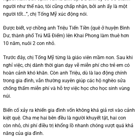
người như thế nào, tôi cũng chấp nhận, bởi anh ấy là một
người tốt…”, chị Tống Mỹ xúc động nói.
Được biết, vợ chồng anh Triệu Tiến Tiền (quê ở huyện Bình
Dư, thành phố Trú Mã Điếm) lên Khai Phong làm thuê hơn
10 năm, nuôi 2 con nhỏ.
Trước đây, chị Tống Mỹ từng là giáo viên mầm non. Sau khi
nghỉ việc, chị dành thời gian dạy vẽ miễn phí cho trẻ em có
hoàn cảnh khó khăn. Còn anh Triệu, dù là lao động chính
trong gia đình, vẫn thường xuyên giúp các hộ nghèo sửa
chống thấm miễn phí và hỗ trợ việc học cho học sinh vùng
núi.
Biến cố xảy ra khiến gia đình vốn không khá giả rơi vào cảnh
kiệt quệ. Cha mẹ hai bên đều là người khuyết tật, hai con
còn nhỏ, chi phí điều trị khổng lồ nhanh chóng vượt quá khả
năng của gia đình.