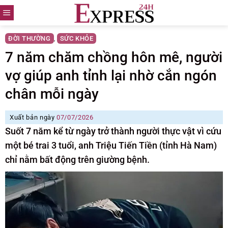
Skip
to
content
ĐỜI THƯỜNG
SỨC KHỎE
,
7 năm chăm chồng hôn mê, người
vợ giúp anh tỉnh lại nhờ cắn ngón
chân mỗi ngày
Xuất bản ngày
07/07/2026
Suốt 7 năm kể từ ngày trở thành người thực vật vì cứu
một bé trai 3 tuổi, anh Triệu Tiến Tiền (tỉnh Hà Nam)
chỉ nằm bất động trên giường bệnh.