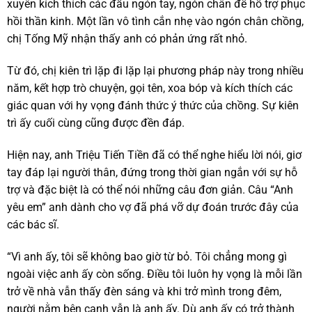
xuyên kích thích các đầu ngón tay, ngón chân để hỗ trợ phục
hồi thần kinh. Một lần vô tình cắn nhẹ vào ngón chân chồng,
chị Tống Mỹ nhận thấy anh có phản ứng rất nhỏ.
Từ đó, chị kiên trì lặp đi lặp lại phương pháp này trong nhiều
năm, kết hợp trò chuyện, gọi tên, xoa bóp và kích thích các
giác quan với hy vọng đánh thức ý thức của chồng. Sự kiên
trì ấy cuối cùng cũng được đền đáp.
Hiện nay, anh Triệu Tiến Tiền đã có thể nghe hiểu lời nói, giơ
tay đáp lại người thân, đứng trong thời gian ngắn với sự hỗ
trợ và đặc biệt là có thể nói những câu đơn giản. Câu “Anh
yêu em” anh dành cho vợ đã phá vỡ dự đoán trước đây của
các bác sĩ.
“Vì anh ấy, tôi sẽ không bao giờ từ bỏ. Tôi chẳng mong gì
ngoài việc anh ấy còn sống. Điều tôi luôn hy vọng là mỗi lần
trở về nhà vẫn thấy đèn sáng và khi trở mình trong đêm,
người nằm bên cạnh vẫn là anh ấy. Dù anh ấy có trở thành