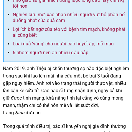
Phó giáo sư giải thích trứng luộc lòng đào hay chín kỹ
tốt hơn
Nghiên cứu mới xác nhận nhiều người vứt bỏ phần bổ
dưỡng nhất của quả cam
Lợi ích bất ngờ của tép với bệnh tim mạch, không phải
ai cũng biết
Loại quả ‘vàng’ cho người cao huyết áp, mỡ máu
6 nhóm người nên ăn nhiều đậu bắp
Năm 2019, anh Triệu bị chấn thương sọ não đặc biệt nghiêm
trọng sau khi lao lên mái nhà cứu một bé trai 3 tuổi đang
gặp nguy hiểm. Anh rơi vào trạng thái người thực vật, nhiều
lần cận kề cửa tử. Các bác sĩ từng nhận định, ngay cả khi
giữ được tính mạng, khả năng tỉnh lại cũng vô cùng mong
manh, thậm chí có thể hôn mê và liệt suốt đời,
trang
Sina
đưa tin.
Trong quá trình điều trị, bác sĩ khuyến nghị gia đình thường