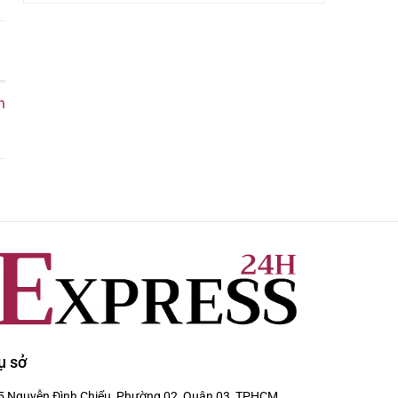
h
ụ sở
5 Nguyễn Đình Chiểu, Phường 02, Quận 03, TPHCM