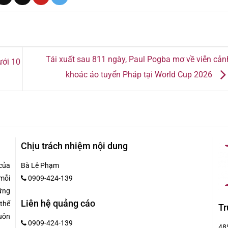
Tái xuất sau 811 ngày, Paul Pogba mơ về viễn cản
ưới 10
khoác áo tuyển Pháp tại World Cup 2026
Chịu trách nhiệm nội dung
của
Bà Lê Phạm
mỗi
0909-424-139
hững
Liên hệ quảng cáo
 thể
Tr
uôn
0909-424-139
48