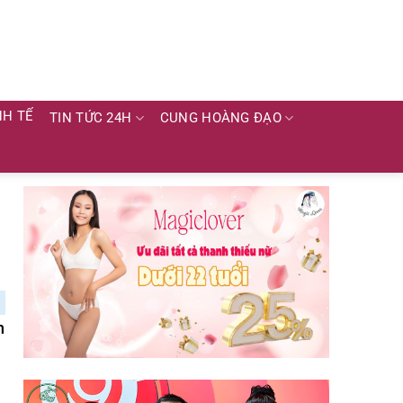
NH TẾ
TIN TỨC 24H
CUNG HOÀNG ĐẠO
n