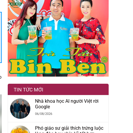
o
TIN TỨC MỚI
Nhà khoa học AI người Việt rời
Google
06/08/2026
Phó giáo sư giải thích trứng luộc