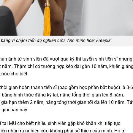
y bằng vì chậm tiến độ nghiên cứu. Ảnh minh họa: Freepik
ản ánh từ sinh viên đã vượt qua kỳ thi tuyển sinh tiến sĩ nhưng
 năm. Thậm chí có trường hợp kéo dài gần 10 năm, khiến giản
chức cho biết.
hời gian hoàn thành tiến sĩ (bao gồm học phần bắt buộc) là 3-6
 bằng hình thức đăng ký lại, nâng tổng thời gian lên 8 năm.
 gia hạn thêm 2 năm, nâng tổng thời gian tối đa lên 10 năm. Tấ
 giới hạn này.
 tại MU cho biết nhiều sinh viên gặp khó khăn khi tiếp tục
iên nhận ra nghiên cứu không phải sở thích của mình. Họ trì