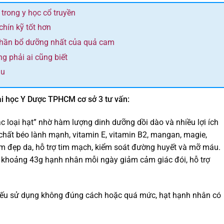
 trong y học cổ truyền
chín kỹ tốt hơn
phần bổ dưỡng nhất của quả cam
ng phải ai cũng biết
áu
i học Y Dược TPHCM cơ sở 3 tư vấn:
 loại hạt” nhờ hàm lượng dinh dưỡng dồi dào và nhiều lợi ích
 chất béo lành mạnh, vitamin E, vitamin B2, mangan, magie,
àm đẹp da, hỗ trợ tim mạch, kiểm soát đường huyết và mỡ máu.
n khoảng 43g hạnh nhân mỗi ngày giảm cảm giác đói, hỗ trợ
nếu sử dụng không đúng cách hoặc quá mức, hạt hạnh nhân có