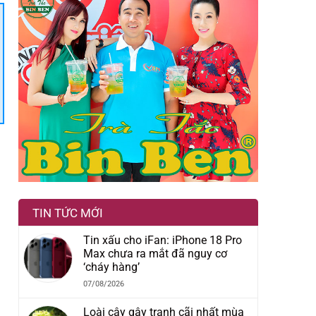
TIN TỨC MỚI
Tin xấu cho iFan: iPhone 18 Pro
Max chưa ra mắt đã nguy cơ
‘cháy hàng’
07/08/2026
Loài cây gây tranh cãi nhất mùa