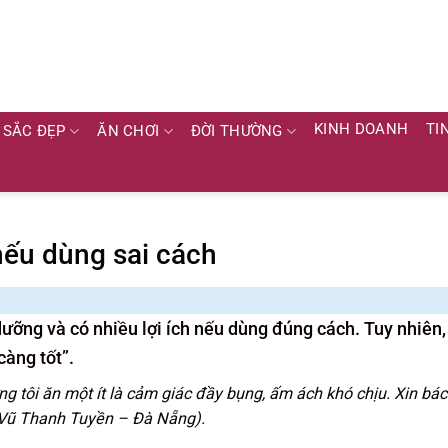
KINH DOANH
TI
SẮC ĐẸP
ĂN CHƠI
ĐỜI THƯỜNG
nếu dùng sai cách
dưỡng và có nhiều lợi ích nếu dùng đúng cách. Tuy nhiên,
càng tốt”.
g tôi ăn một ít là cảm giác đầy bụng, ấm ách khó chịu. Xin bác
 (Vũ Thanh Tuyền – Đà Nẵng).