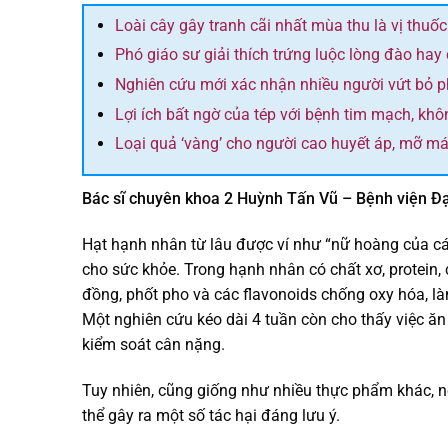
Loài cây gây tranh cãi nhất mùa thu là vị thuốc
Phó giáo sư giải thích trứng luộc lòng đào hay 
Nghiên cứu mới xác nhận nhiều người vứt bỏ 
Lợi ích bất ngờ của tép với bệnh tim mạch, khô
Loại quả ‘vàng’ cho người cao huyết áp, mỡ m
Bác sĩ chuyên khoa 2 Huỳnh Tấn Vũ – Bệnh viện Đạ
Hạt hạnh nhân từ lâu được ví như “nữ hoàng của các
cho sức khỏe. Trong hạnh nhân có chất xơ, protein,
đồng, phốt pho và các flavonoids chống oxy hóa, l
Một nghiên cứu kéo dài 4 tuần còn cho thấy việc ă
kiểm soát cân nặng.
Tuy nhiên, cũng giống như nhiều thực phẩm khác, 
thể gây ra một số tác hại đáng lưu ý.