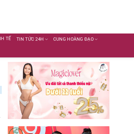
NH TẾ
TIN TỨC 24H
CUNG HOÀNG ĐẠO