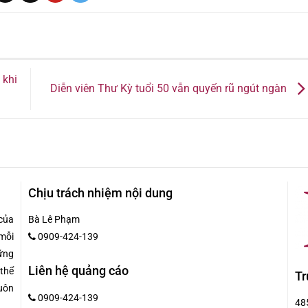
 khi
Diễn viên Thư Kỳ tuổi 50 vẫn quyến rũ ngút ngàn
Chịu trách nhiệm nội dung
của
Bà Lê Phạm
mỗi
0909-424-139
hững
Liên hệ quảng cáo
 thể
Tr
uôn
0909-424-139
48