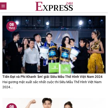
Skip
to
content
08
Th12
Tiến Đạt và Phi Khanh ‘ẵm’ giải Siêu Mẫu Thể Hình Việt Nam 2024
Hai gương mặt xuất sắc nhất cuộc thi Siêu Mẫu Thể Hình Việt Nam
2024...
08