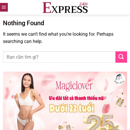
Skip
to
content
Nothing Found
It seems we can’t find what you’re looking for. Perhaps
searching can help.